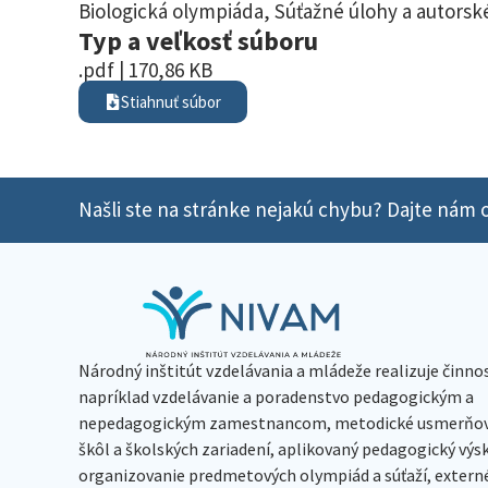
Biologická olympiáda
,
Súťažné úlohy a autorské
Typ a veľkosť súboru
.pdf | 170,86 KB
Stiahnuť súbor
Našli ste na stránke nejakú chybu? Dajte nám o
Národný inštitút vzdelávania a mládeže realizuje činno
napríklad vzdelávanie a poradenstvo pedagogickým a
nepedagogickým zamestnancom, metodické usmerňov
škôl a školských zariadení, aplikovaný pedagogický vý
organizovanie predmetových olympiád a súťaží, extern