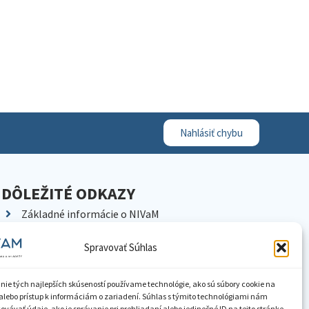
Nahlásiť chybu
DÔLEŽITÉ ODKAZY
Základné informácie o NIVaM
Kontakty
Spravovať Súhlas
Kariéra
Kde nás nájdete
nie tých najlepších skúseností používame technológie, ako sú súbory cookie na
Pracoviská NIVaM
alebo prístup k informáciám o zariadení. Súhlas s týmito technológiami nám
vávať údaje, ako je správanie pri prehliadaní alebo jedinečné ID na tejto stránke.