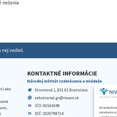
 riešenia
 nej vedieť.
KONTAKTNÉ INFORMÁCIE
Národný inštitút vzdelávania a mládeže
sti ako
Stromová 1, 831 01 Bratislava
sekretariat.gr@nivam.sk
anie
IČO: 00164348
skum,
Na poskytova
ukladanie a/
DIČ: 2020798714
é
umožní spraco