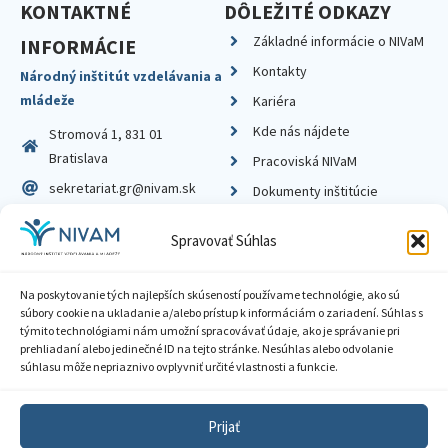
KONTAKTNÉ
DÔLEŽITÉ ODKAZY
Základné informácie o NIVaM
INFORMÁCIE
Kontakty
Národný inštitút vzdelávania a
mládeže
Kariéra
Kde nás nájdete
Stromová 1, 831 01
Bratislava
Pracoviská NIVaM
sekretariat.gr@nivam.sk
Dokumenty inštitúcie
IČO: 00164348
Knižnica
Spravovať Súhlas
DIČ: 2020798714
Na poskytovanie tých najlepších skúseností používame technológie, ako sú
súbory cookie na ukladanie a/alebo prístup k informáciám o zariadení. Súhlas s
týmito technológiami nám umožní spracovávať údaje, ako je správanie pri
prehliadaní alebo jedinečné ID na tejto stránke. Nesúhlas alebo odvolanie
Zásady ochrany súkromia
súhlasu môže nepriaznivo ovplyvniť určité vlastnosti a funkcie.
Vyhlásenie o prístupnosti
Prijať
Sprístupnenie informácií