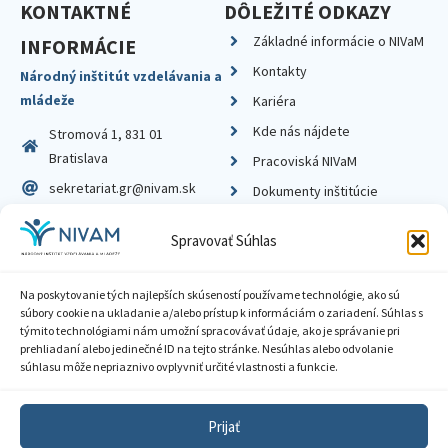
KONTAKTNÉ
DÔLEŽITÉ ODKAZY
Základné informácie o NIVaM
INFORMÁCIE
Kontakty
Národný inštitút vzdelávania a
mládeže
Kariéra
Kde nás nájdete
Stromová 1, 831 01
Bratislava
Pracoviská NIVaM
sekretariat.gr@nivam.sk
Dokumenty inštitúcie
IČO: 00164348
Knižnica
Spravovať Súhlas
DIČ: 2020798714
Na poskytovanie tých najlepších skúseností používame technológie, ako sú
súbory cookie na ukladanie a/alebo prístup k informáciám o zariadení. Súhlas s
týmito technológiami nám umožní spracovávať údaje, ako je správanie pri
prehliadaní alebo jedinečné ID na tejto stránke. Nesúhlas alebo odvolanie
Zásady ochrany súkromia
súhlasu môže nepriaznivo ovplyvniť určité vlastnosti a funkcie.
Vyhlásenie o prístupnosti
Prijať
Sprístupnenie informácií