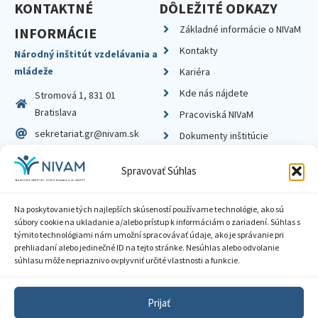
KONTAKTNÉ
DÔLEŽITÉ ODKAZY
Základné informácie o NIVaM
INFORMÁCIE
Kontakty
Národný inštitút vzdelávania a
mládeže
Kariéra
Kde nás nájdete
Stromová 1, 831 01
Bratislava
Pracoviská NIVaM
sekretariat.gr@nivam.sk
Dokumenty inštitúcie
IČO: 00164348
Knižnica
Spravovať Súhlas
DIČ: 2020798714
Na poskytovanie tých najlepších skúseností používame technológie, ako sú
súbory cookie na ukladanie a/alebo prístup k informáciám o zariadení. Súhlas s
týmito technológiami nám umožní spracovávať údaje, ako je správanie pri
prehliadaní alebo jedinečné ID na tejto stránke. Nesúhlas alebo odvolanie
Zásady ochrany súkromia
súhlasu môže nepriaznivo ovplyvniť určité vlastnosti a funkcie.
Vyhlásenie o prístupnosti
Prijať
Sprístupnenie informácií