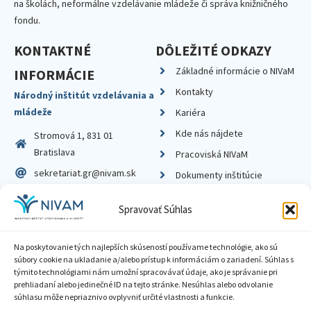
na školách, neformálne vzdelávanie mládeže či správa knižničného
fondu.
KONTAKTNÉ
DÔLEŽITÉ ODKAZY
Základné informácie o NIVaM
INFORMÁCIE
Kontakty
Národný inštitút vzdelávania a
mládeže
Kariéra
Kde nás nájdete
Stromová 1, 831 01
Bratislava
Pracoviská NIVaM
sekretariat.gr@nivam.sk
Dokumenty inštitúcie
IČO: 00164348
Knižnica
Spravovať Súhlas
DIČ: 2020798714
Na poskytovanie tých najlepších skúseností používame technológie, ako sú
súbory cookie na ukladanie a/alebo prístup k informáciám o zariadení. Súhlas s
týmito technológiami nám umožní spracovávať údaje, ako je správanie pri
prehliadaní alebo jedinečné ID na tejto stránke. Nesúhlas alebo odvolanie
Zásady ochrany súkromia
súhlasu môže nepriaznivo ovplyvniť určité vlastnosti a funkcie.