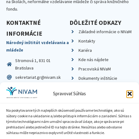
na školách, neformálne vzdelávanie mládeže či správa knižničného
fondu.
KONTAKTNÉ
DÔLEŽITÉ ODKAZY
Základné informácie o NIVaM
INFORMÁCIE
Kontakty
Národný inštitút vzdelávania a
mládeže
Kariéra
Kde nás nájdete
Stromová 1, 831 01
Bratislava
Pracoviská NIVaM
sekretariat.gr@nivam.sk
Dokumenty inštitúcie
IČO: 00164348
Knižnica
Spravovať Súhlas
DIČ: 2020798714
Na poskytovanie tých najlepších skúseností používame technológie, ako sú
súbory cookie na ukladanie a/alebo prístup k informáciám o zariadení. Súhlas s
týmito technológiami nám umožní spracovávať údaje, ako je správanie pri
prehliadaní alebo jedinečné ID na tejto stránke. Nesúhlas alebo odvolanie
Zásady ochrany súkromia
súhlasu môže nepriaznivo ovplyvniť určité vlastnosti a funkcie.