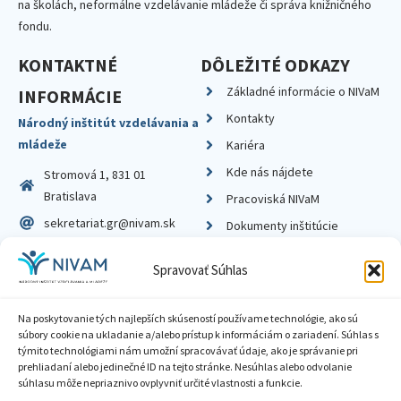
na školách, neformálne vzdelávanie mládeže či správa knižničného
fondu.
KONTAKTNÉ
DÔLEŽITÉ ODKAZY
Základné informácie o NIVaM
INFORMÁCIE
Kontakty
Národný inštitút vzdelávania a
mládeže
Kariéra
Kde nás nájdete
Stromová 1, 831 01
Bratislava
Pracoviská NIVaM
sekretariat.gr@nivam.sk
Dokumenty inštitúcie
IČO: 00164348
Knižnica
Spravovať Súhlas
DIČ: 2020798714
Na poskytovanie tých najlepších skúseností používame technológie, ako sú
súbory cookie na ukladanie a/alebo prístup k informáciám o zariadení. Súhlas s
týmito technológiami nám umožní spracovávať údaje, ako je správanie pri
prehliadaní alebo jedinečné ID na tejto stránke. Nesúhlas alebo odvolanie
Zásady ochrany súkromia
súhlasu môže nepriaznivo ovplyvniť určité vlastnosti a funkcie.