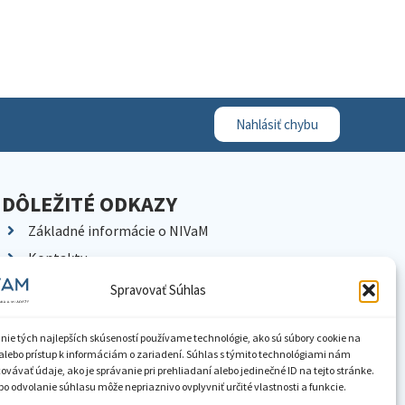
Nahlásiť chybu
DÔLEŽITÉ ODKAZY
Základné informácie o NIVaM
Kontakty
Kariéra
Spravovať Súhlas
Kde nás nájdete
Pracoviská NIVaM
nie tých najlepších skúseností používame technológie, ako sú súbory cookie na
alebo prístup k informáciám o zariadení. Súhlas s týmito technológiami nám
Dokumenty inštitúcie
vávať údaje, ako je správanie pri prehliadaní alebo jedinečné ID na tejto stránke.
o odvolanie súhlasu môže nepriaznivo ovplyvniť určité vlastnosti a funkcie.
Knižnica