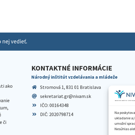
 nej vedieť.
KONTAKTNÉ INFORMÁCIE
Národný inštitút vzdelávania a mládeže
sti ako
Stromová 1, 831 01 Bratislava
sekretariat.gr@nivam.sk
anie
IČO: 00164348
skum,
Na poskytova
DIČ: 2020798714
é
ukladanie a/
 či
umožní spraco
Nesúhlas aleb