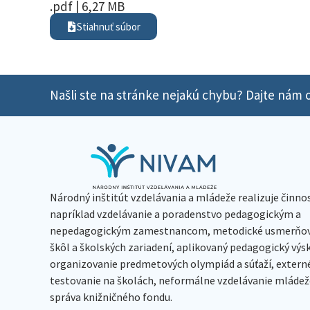
.pdf | 6,27 MB
Stiahnuť súbor
Našli ste na stránke nejakú chybu? Dajte nám o
Národný inštitút vzdelávania a mládeže realizuje činno
napríklad vzdelávanie a poradenstvo pedagogickým a
nepedagogickým zamestnancom, metodické usmerňov
škôl a školských zariadení, aplikovaný pedagogický vý
organizovanie predmetových olympiád a súťaží, extern
testovanie na školách, neformálne vzdelávanie mládeže
správa knižničného fondu.