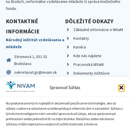
na školách, neformálne vzdelávanie mládeže či správa knižničného
fondu.
KONTAKTNÉ
DÔLEŽITÉ ODKAZY
Základné informácie o NIVaM
INFORMÁCIE
Kontakty
Národný inštitút vzdelávania a
mládeže
Kariéra
Kde nás nájdete
Stromová 1, 831 01
Bratislava
Pracoviská NIVaM
sekretariat.gr@nivam.sk
Dokumenty inštitúcie
IČO: 00164348
Knižnica
Spravovať Súhlas
DIČ: 2020798714
Na poskytovanie tých najlepších skúseností používame technológie, ako sú
súbory cookie na ukladanie a/alebo prístup k informáciám o zariadení. Súhlas s
týmito technológiami nám umožní spracovávať údaje, ako je správanie pri
prehliadaní alebo jedinečné ID na tejto stránke. Nesúhlas alebo odvolanie
Zásady ochrany súkromia
súhlasu môže nepriaznivo ovplyvniť určité vlastnosti a funkcie.