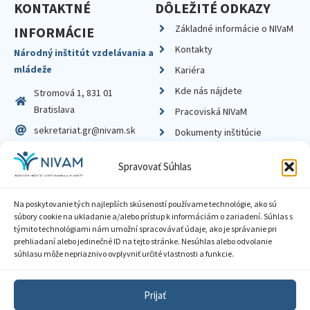
KONTAKTNÉ
DÔLEŽITÉ ODKAZY
Základné informácie o NIVaM
INFORMÁCIE
Kontakty
Národný inštitút vzdelávania a
mládeže
Kariéra
Kde nás nájdete
Stromová 1, 831 01
Bratislava
Pracoviská NIVaM
sekretariat.gr@nivam.sk
Dokumenty inštitúcie
IČO: 00164348
Knižnica
Spravovať Súhlas
DIČ: 2020798714
Na poskytovanie tých najlepších skúseností používame technológie, ako sú
súbory cookie na ukladanie a/alebo prístup k informáciám o zariadení. Súhlas s
týmito technológiami nám umožní spracovávať údaje, ako je správanie pri
prehliadaní alebo jedinečné ID na tejto stránke. Nesúhlas alebo odvolanie
Zásady ochrany súkromia
súhlasu môže nepriaznivo ovplyvniť určité vlastnosti a funkcie.
Vyhlásenie o prístupnosti
Prijať
Sprístupnenie informácií