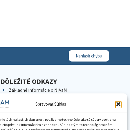
Nahlásiť chybu
DÔLEŽITÉ ODKAZY
Základné informácie o NIVaM
Kontakty
Spravovať Súhlas
Kariéra
Kde nás nájdete
nie tých najlepších skúseností používame technológie, ako sú súbory cookie na
Pracoviská NIVaM
alebo prístup k informáciám o zariadení. Súhlas s týmito technológiami nám
vávať údaje, ako je správanie pri prehliadaní alebo jedinečné ID na tejto stránke.