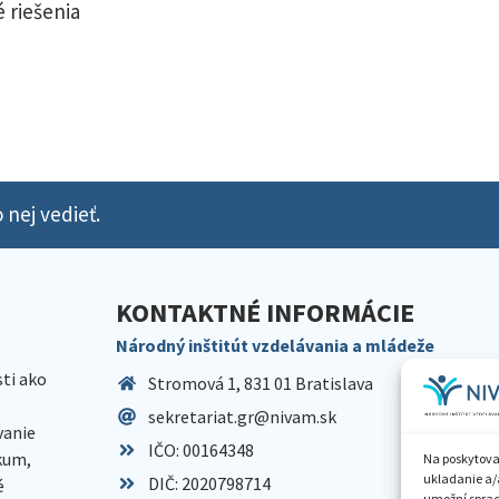
 riešenia
 nej vedieť.
KONTAKTNÉ INFORMÁCIE
Národný inštitút vzdelávania a mládeže
sti ako
Stromová 1, 831 01 Bratislava
sekretariat.gr@nivam.sk
anie
IČO: 00164348
skum,
Na poskytova
ukladanie a/
DIČ: 2020798714
é
umožní spraco