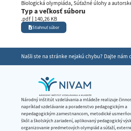
Biologická olympiáda
,
Súťažné úlohy a autorské
Typ a veľkosť súboru
.pdf | 140,26 KB
Stiahnuť súbor
Našli ste na stránke nejakú chybu? Dajte nám o
Národný inštitút vzdelávania a mládeže realizuje činno
napríklad vzdelávanie a poradenstvo pedagogickým a
nepedagogickým zamestnancom, metodické usmerňov
škôl a školských zariadení, aplikovaný pedagogický vý
organizovanie predmetových olympiád a súťaží, extern