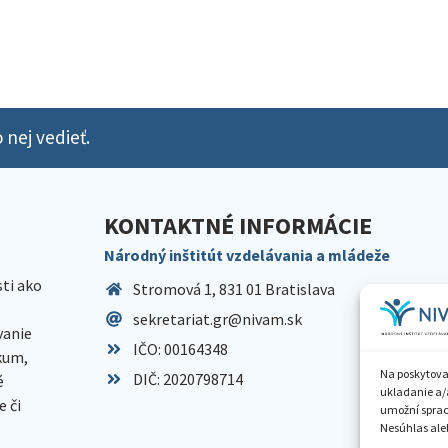
 nej vedieť.
KONTAKTNÉ INFORMÁCIE
Národný inštitút vzdelávania a mládeže
sti ako
Stromová 1, 831 01 Bratislava
sekretariat.gr@nivam.sk
anie
IČO: 00164348
skum,
Na poskytova
DIČ: 2020798714
é
ukladanie a/
 či
umožní spraco
Nesúhlas aleb