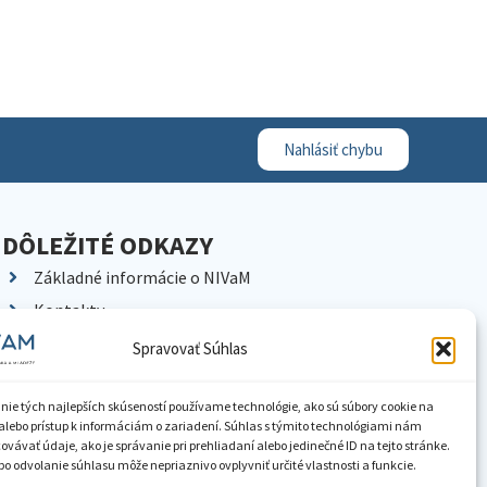
Nahlásiť chybu
DÔLEŽITÉ ODKAZY
Základné informácie o NIVaM
Kontakty
Kariéra
Spravovať Súhlas
Kde nás nájdete
Pracoviská NIVaM
nie tých najlepších skúseností používame technológie, ako sú súbory cookie na
alebo prístup k informáciám o zariadení. Súhlas s týmito technológiami nám
Dokumenty inštitúcie
vávať údaje, ako je správanie pri prehliadaní alebo jedinečné ID na tejto stránke.
o odvolanie súhlasu môže nepriaznivo ovplyvniť určité vlastnosti a funkcie.
Knižnica