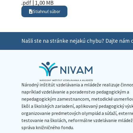
.pdf | 1,00 MB
Stiahnuť súbor
Našli ste na stránke nejakú chybu? Dajte nám o
Národný inštitút vzdelávania a mládeže realizuje činno
napríklad vzdelávanie a poradenstvo pedagogickým a
nepedagogickým zamestnancom, metodické usmerňov
škôl a školských zariadení, aplikovaný pedagogický vý
organizovanie predmetových olympiád a súťaží, extern
testovanie na školách, neformálne vzdelávanie mládeže
správa knižničného fondu.