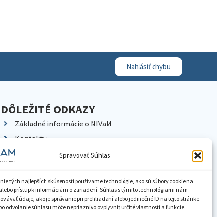
Nahlásiť chybu
DÔLEŽITÉ ODKAZY
Základné informácie o NIVaM
Kontakty
Kariéra
Spravovať Súhlas
Kde nás nájdete
Pracoviská NIVaM
nie tých najlepších skúseností používame technológie, ako sú súbory cookie na
alebo prístup k informáciám o zariadení. Súhlas s týmito technológiami nám
Dokumenty inštitúcie
vávať údaje, ako je správanie pri prehliadaní alebo jedinečné ID na tejto stránke.
o odvolanie súhlasu môže nepriaznivo ovplyvniť určité vlastnosti a funkcie.
Knižnica