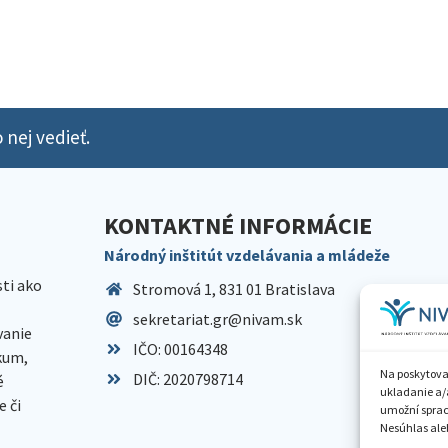
 nej vedieť.
KONTAKTNÉ INFORMÁCIE
Národný inštitút vzdelávania a mládeže
sti ako
Stromová 1, 831 01 Bratislava
sekretariat.gr@nivam.sk
anie
IČO: 00164348
skum,
Na poskytova
DIČ: 2020798714
é
ukladanie a/
 či
umožní spraco
Nesúhlas aleb