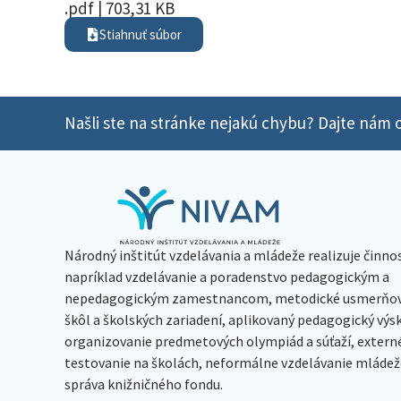
.pdf | 703,31 KB
Stiahnuť súbor
Našli ste na stránke nejakú chybu? Dajte nám o
Národný inštitút vzdelávania a mládeže realizuje činno
napríklad vzdelávanie a poradenstvo pedagogickým a
nepedagogickým zamestnancom, metodické usmerňov
škôl a školských zariadení, aplikovaný pedagogický vý
organizovanie predmetových olympiád a súťaží, extern
testovanie na školách, neformálne vzdelávanie mládeže
správa knižničného fondu.