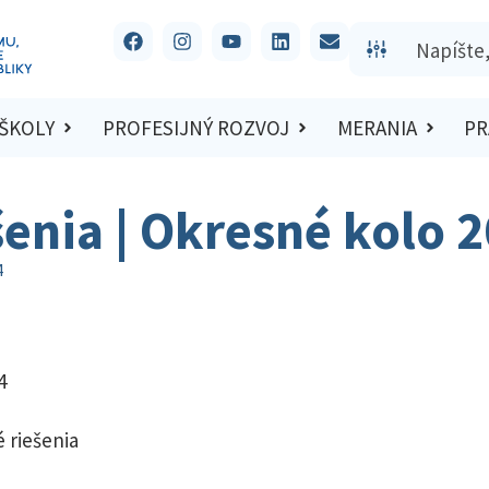
 ŠKOLY
PROFESIJNÝ ROZVOJ
MERANIA
PR
šenia | Okresné kolo 
4
4
 riešenia