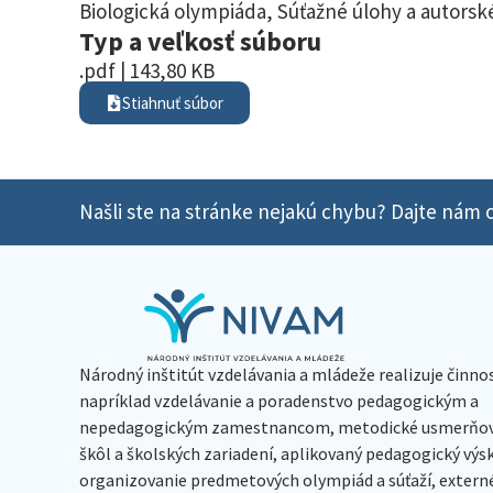
Biologická olympiáda
,
Súťažné úlohy a autorské
Typ a veľkosť súboru
.pdf | 143,80 KB
Stiahnuť súbor
Našli ste na stránke nejakú chybu? Dajte nám o
Národný inštitút vzdelávania a mládeže realizuje činno
napríklad vzdelávanie a poradenstvo pedagogickým a
nepedagogickým zamestnancom, metodické usmerňov
škôl a školských zariadení, aplikovaný pedagogický vý
organizovanie predmetových olympiád a súťaží, extern