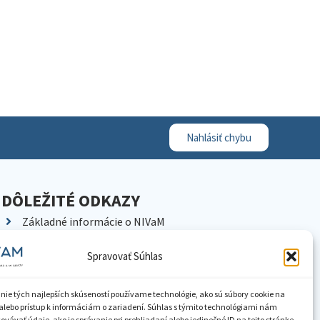
Nahlásiť chybu
DÔLEŽITÉ ODKAZY
Základné informácie o NIVaM
Kontakty
Spravovať Súhlas
Kariéra
Kde nás nájdete
nie tých najlepších skúseností používame technológie, ako sú súbory cookie na
Pracoviská NIVaM
alebo prístup k informáciám o zariadení. Súhlas s týmito technológiami nám
vávať údaje, ako je správanie pri prehliadaní alebo jedinečné ID na tejto stránke.