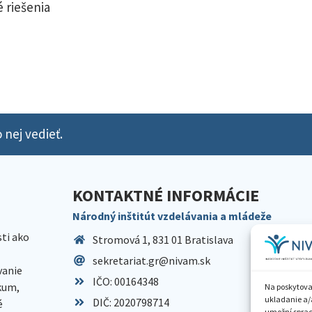
 riešenia
 nej vedieť.
KONTAKTNÉ INFORMÁCIE
Národný inštitút vzdelávania a mládeže
sti ako
Stromová 1, 831 01 Bratislava
sekretariat.gr@nivam.sk
anie
IČO: 00164348
skum,
Na poskytova
ukladanie a/
DIČ: 2020798714
é
umožní spraco