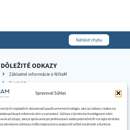
Nahlásiť chybu
DÔLEŽITÉ ODKAZY
Základné informácie o NIVaM
Kontakty
Kariéra
Spravovať Súhlas
Kde nás nájdete
Pracoviská NIVaM
nie tých najlepších skúseností používame technológie, ako sú súbory cookie na
alebo prístup k informáciám o zariadení. Súhlas s týmito technológiami nám
Dokumenty inštitúcie
vávať údaje, ako je správanie pri prehliadaní alebo jedinečné ID na tejto stránke.
o odvolanie súhlasu môže nepriaznivo ovplyvniť určité vlastnosti a funkcie.
Knižnica