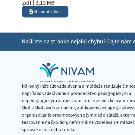
.pdf | 3,13 MB
Stiahnuť súbor
Našli ste na stránke nejakú chybu? Dajte nám o
Národný inštitút vzdelávania a mládeže realizuje činno
napríklad vzdelávanie a poradenstvo pedagogickým a
nepedagogickým zamestnancom, metodické usmerňov
škôl a školských zariadení, aplikovaný pedagogický vý
organizovanie predmetových olympiád a súťaží, extern
testovanie na školách, neformálne vzdelávanie mládeže
správa knižničného fondu.