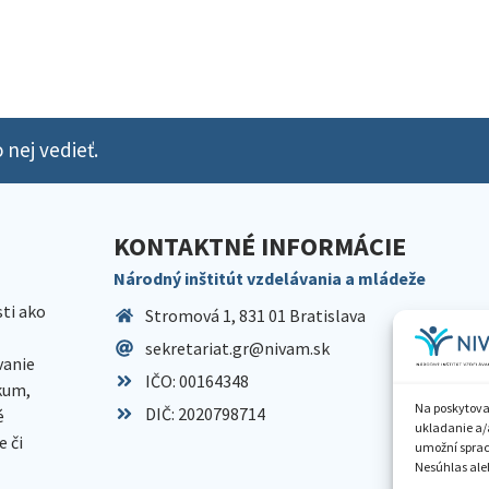
 nej vedieť.
KONTAKTNÉ INFORMÁCIE
Národný inštitút vzdelávania a mládeže
sti ako
Stromová 1, 831 01 Bratislava
sekretariat.gr@nivam.sk
anie
IČO: 00164348
skum,
Na poskytova
DIČ: 2020798714
é
ukladanie a/
 či
umožní spraco
Nesúhlas aleb