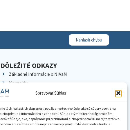
Nahlásiť chybu
DÔLEŽITÉ ODKAZY
Základné informácie o NIVaM
Kontakty
Kariéra
Spravovať Súhlas
Kde nás nájdete
Pracoviská NIVaM
nie tých najlepších skúseností používame technológie, ako sú súbory cookie na
alebo prístup k informáciám o zariadení. Súhlas s týmito technológiami nám
Dokumenty inštitúcie
vávať údaje, ako je správanie pri prehliadaní alebo jedinečné ID na tejto stránke.
o odvolanie súhlasu môže nepriaznivo ovplyvniť určité vlastnosti a funkcie.
Knižnica