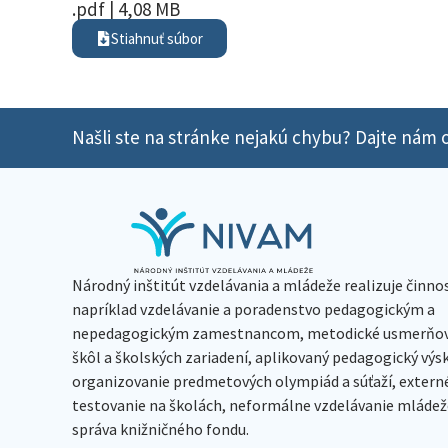
.pdf | 4,08 MB
Stiahnuť súbor
Našli ste na stránke nejakú chybu? Dajte nám o
Národný inštitút vzdelávania a mládeže realizuje činno
napríklad vzdelávanie a poradenstvo pedagogickým a
nepedagogickým zamestnancom, metodické usmerňov
škôl a školských zariadení, aplikovaný pedagogický vý
organizovanie predmetových olympiád a súťaží, extern
testovanie na školách, neformálne vzdelávanie mládeže
správa knižničného fondu.