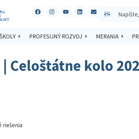
 ŠKOLY
PROFESIJNÝ ROZVOJ
MERANIA
PR
t | Celoštátne kolo 20
 riešenia