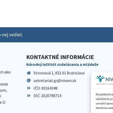
 nej vedieť.
KONTAKTNÉ INFORMÁCIE
Národný inštitút vzdelávania a mládeže
sti ako
Stromová 1, 831 01 Bratislava
sekretariat.gr@nivam.sk
anie
IČO: 00164348
skum,
Na poskytova
DIČ: 2020798714
é
ukladanie a/
 či
umožní spraco
Nesúhlas aleb