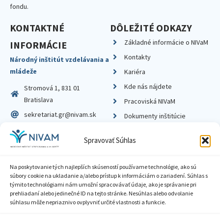
fondu.
KONTAKTNÉ
DÔLEŽITÉ ODKAZY
Základné informácie o NIVaM
INFORMÁCIE
Kontakty
Národný inštitút vzdelávania a
mládeže
Kariéra
Kde nás nájdete
Stromová 1, 831 01
Bratislava
Pracoviská NIVaM
sekretariat.gr@nivam.sk
Dokumenty inštitúcie
IČO: 00164348
Knižnica
Spravovať Súhlas
DIČ: 2020798714
Na poskytovanie tých najlepších skúseností používame technológie, ako sú
súbory cookie na ukladanie a/alebo prístup k informáciám o zariadení. Súhlas s
týmito technológiami nám umožní spracovávať údaje, ako je správanie pri
prehliadaní alebo jedinečné ID na tejto stránke. Nesúhlas alebo odvolanie
Zásady ochrany súkromia
súhlasu môže nepriaznivo ovplyvniť určité vlastnosti a funkcie.
Vyhlásenie o prístupnosti