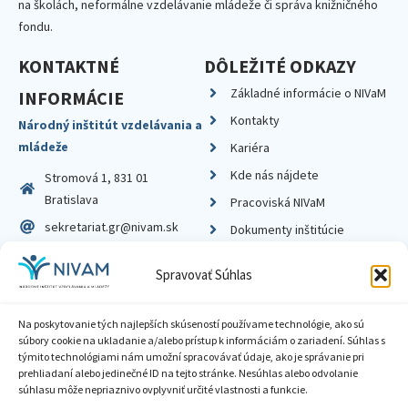
na školách, neformálne vzdelávanie mládeže či správa knižničného
fondu.
KONTAKTNÉ
DÔLEŽITÉ ODKAZY
Základné informácie o NIVaM
INFORMÁCIE
Kontakty
Národný inštitút vzdelávania a
mládeže
Kariéra
Kde nás nájdete
Stromová 1, 831 01
Bratislava
Pracoviská NIVaM
sekretariat.gr@nivam.sk
Dokumenty inštitúcie
IČO: 00164348
Knižnica
Spravovať Súhlas
DIČ: 2020798714
Na poskytovanie tých najlepších skúseností používame technológie, ako sú
súbory cookie na ukladanie a/alebo prístup k informáciám o zariadení. Súhlas s
týmito technológiami nám umožní spracovávať údaje, ako je správanie pri
prehliadaní alebo jedinečné ID na tejto stránke. Nesúhlas alebo odvolanie
Zásady ochrany súkromia
súhlasu môže nepriaznivo ovplyvniť určité vlastnosti a funkcie.