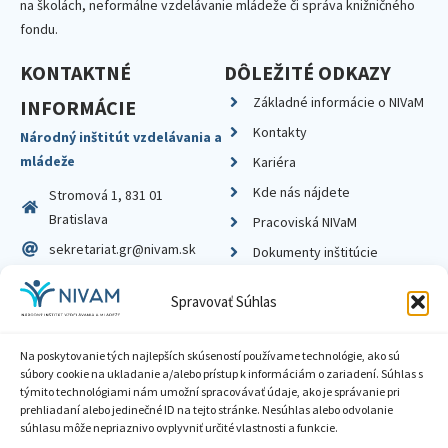
na školách, neformálne vzdelávanie mládeže či správa knižničného
fondu.
KONTAKTNÉ
DÔLEŽITÉ ODKAZY
Základné informácie o NIVaM
INFORMÁCIE
Kontakty
Národný inštitút vzdelávania a
mládeže
Kariéra
Kde nás nájdete
Stromová 1, 831 01
Bratislava
Pracoviská NIVaM
sekretariat.gr@nivam.sk
Dokumenty inštitúcie
IČO: 00164348
Knižnica
Spravovať Súhlas
DIČ: 2020798714
Na poskytovanie tých najlepších skúseností používame technológie, ako sú
súbory cookie na ukladanie a/alebo prístup k informáciám o zariadení. Súhlas s
týmito technológiami nám umožní spracovávať údaje, ako je správanie pri
prehliadaní alebo jedinečné ID na tejto stránke. Nesúhlas alebo odvolanie
Zásady ochrany súkromia
súhlasu môže nepriaznivo ovplyvniť určité vlastnosti a funkcie.