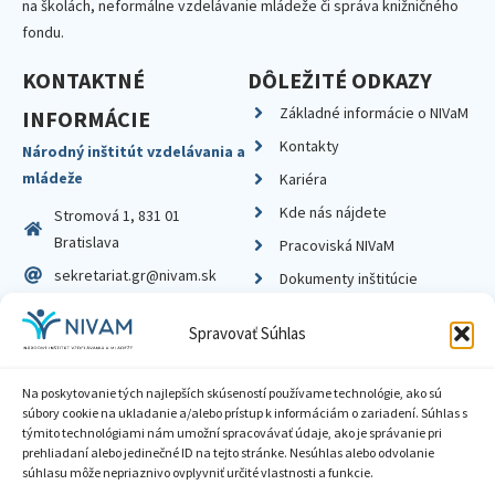
na školách, neformálne vzdelávanie mládeže či správa knižničného
fondu.
KONTAKTNÉ
DÔLEŽITÉ ODKAZY
Základné informácie o NIVaM
INFORMÁCIE
Kontakty
Národný inštitút vzdelávania a
mládeže
Kariéra
Kde nás nájdete
Stromová 1, 831 01
Bratislava
Pracoviská NIVaM
sekretariat.gr@nivam.sk
Dokumenty inštitúcie
IČO: 00164348
Knižnica
Spravovať Súhlas
DIČ: 2020798714
Na poskytovanie tých najlepších skúseností používame technológie, ako sú
súbory cookie na ukladanie a/alebo prístup k informáciám o zariadení. Súhlas s
týmito technológiami nám umožní spracovávať údaje, ako je správanie pri
prehliadaní alebo jedinečné ID na tejto stránke. Nesúhlas alebo odvolanie
Zásady ochrany súkromia
súhlasu môže nepriaznivo ovplyvniť určité vlastnosti a funkcie.