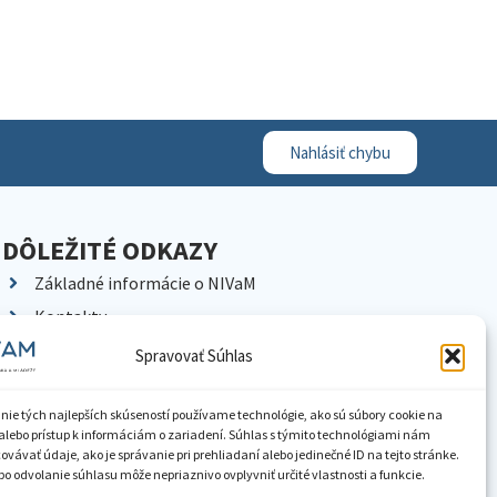
Nahlásiť chybu
DÔLEŽITÉ ODKAZY
Základné informácie o NIVaM
Kontakty
Kariéra
Spravovať Súhlas
Kde nás nájdete
Pracoviská NIVaM
nie tých najlepších skúseností používame technológie, ako sú súbory cookie na
alebo prístup k informáciám o zariadení. Súhlas s týmito technológiami nám
Dokumenty inštitúcie
vávať údaje, ako je správanie pri prehliadaní alebo jedinečné ID na tejto stránke.
o odvolanie súhlasu môže nepriaznivo ovplyvniť určité vlastnosti a funkcie.
Knižnica