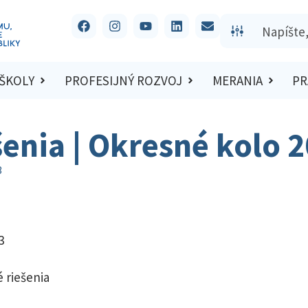
 ŠKOLY
PROFESIJNÝ ROZVOJ
MERANIA
PR
šenia | Okresné kolo 
3
3
 riešenia