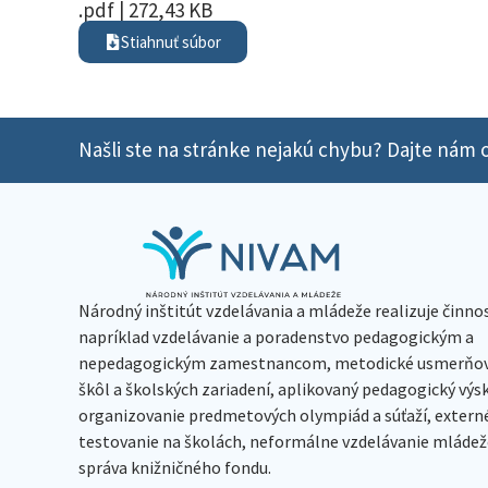
.pdf | 272,43 KB
Stiahnuť súbor
Našli ste na stránke nejakú chybu? Dajte nám o
Národný inštitút vzdelávania a mládeže realizuje činno
napríklad vzdelávanie a poradenstvo pedagogickým a
nepedagogickým zamestnancom, metodické usmerňov
škôl a školských zariadení, aplikovaný pedagogický vý
organizovanie predmetových olympiád a súťaží, extern
testovanie na školách, neformálne vzdelávanie mládeže
správa knižničného fondu.