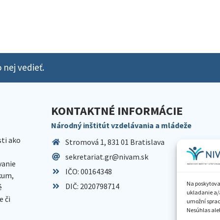
 nej vedieť.
KONTAKTNÉ INFORMÁCIE
Národný inštitút vzdelávania a mládeže
sti ako
Stromová 1, 831 01 Bratislava
sekretariat.gr@nivam.sk
anie
IČO: 00164348
skum,
Na poskytova
DIČ: 2020798714
é
ukladanie a/
 či
umožní spraco
Nesúhlas aleb