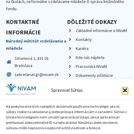
na školách, neformálne vzdelávanie mládeže či správa knižničného
fondu.
KONTAKTNÉ
DÔLEŽITÉ ODKAZY
Základné informácie o NIVaM
INFORMÁCIE
Kontakty
Národný inštitút vzdelávania a
mládeže
Kariéra
Kde nás nájdete
Stromová 1, 831 01
Bratislava
Pracoviská NIVaM
sekretariat.gr@nivam.sk
Dokumenty inštitúcie
IČO: 00164348
Knižnica
Spravovať Súhlas
DIČ: 2020798714
Na poskytovanie tých najlepších skúseností používame technológie, ako sú
súbory cookie na ukladanie a/alebo prístup k informáciám o zariadení. Súhlas s
týmito technológiami nám umožní spracovávať údaje, ako je správanie pri
prehliadaní alebo jedinečné ID na tejto stránke. Nesúhlas alebo odvolanie
Zásady ochrany súkromia
súhlasu môže nepriaznivo ovplyvniť určité vlastnosti a funkcie.