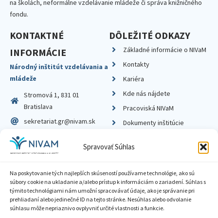
na školách, neformálne vzdelávanie mládeže či správa knižničného
fondu.
KONTAKTNÉ
DÔLEŽITÉ ODKAZY
Základné informácie o NIVaM
INFORMÁCIE
Kontakty
Národný inštitút vzdelávania a
mládeže
Kariéra
Kde nás nájdete
Stromová 1, 831 01
Bratislava
Pracoviská NIVaM
sekretariat.gr@nivam.sk
Dokumenty inštitúcie
IČO: 00164348
Knižnica
Spravovať Súhlas
DIČ: 2020798714
Na poskytovanie tých najlepších skúseností používame technológie, ako sú
súbory cookie na ukladanie a/alebo prístup k informáciám o zariadení. Súhlas s
týmito technológiami nám umožní spracovávať údaje, ako je správanie pri
prehliadaní alebo jedinečné ID na tejto stránke. Nesúhlas alebo odvolanie
Zásady ochrany súkromia
súhlasu môže nepriaznivo ovplyvniť určité vlastnosti a funkcie.