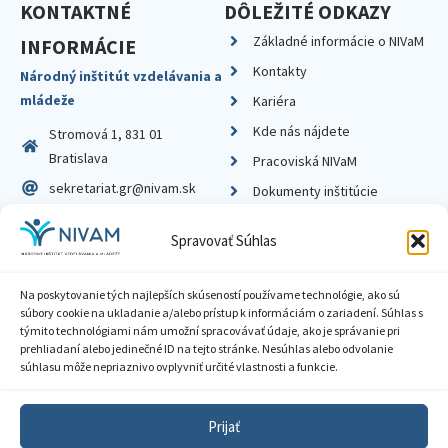
KONTAKTNÉ
DÔLEŽITÉ ODKAZY
Základné informácie o NIVaM
INFORMÁCIE
Kontakty
Národný inštitút vzdelávania a
mládeže
Kariéra
Kde nás nájdete
Stromová 1, 831 01
Bratislava
Pracoviská NIVaM
sekretariat.gr@nivam.sk
Dokumenty inštitúcie
IČO: 00164348
Knižnica
Spravovať Súhlas
DIČ: 2020798714
Na poskytovanie tých najlepších skúseností používame technológie, ako sú
súbory cookie na ukladanie a/alebo prístup k informáciám o zariadení. Súhlas s
týmito technológiami nám umožní spracovávať údaje, ako je správanie pri
prehliadaní alebo jedinečné ID na tejto stránke. Nesúhlas alebo odvolanie
Zásady ochrany súkromia
súhlasu môže nepriaznivo ovplyvniť určité vlastnosti a funkcie.
Vyhlásenie o prístupnosti
Prijať
Sprístupnenie informácií