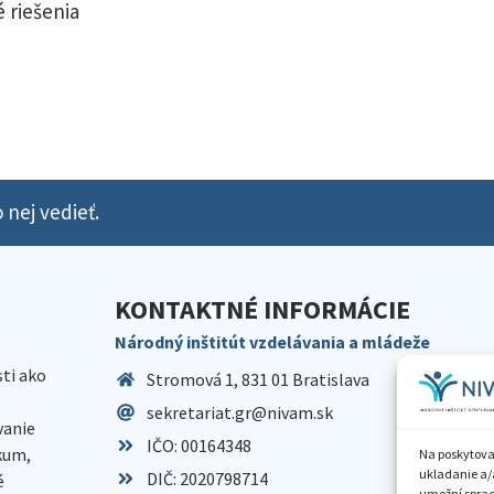
 riešenia
 nej vedieť.
KONTAKTNÉ INFORMÁCIE
Národný inštitút vzdelávania a mládeže
sti ako
Stromová 1, 831 01 Bratislava
sekretariat.gr@nivam.sk
anie
IČO: 00164348
skum,
Na poskytova
ukladanie a/
DIČ: 2020798714
é
umožní spraco