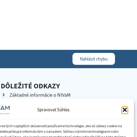
Nahlásiť chybu
DÔLEŽITÉ ODKAZY
Základné informácie o NIVaM
Kontakty
Spravovať Súhlas
Kariéra
Kde nás nájdete
nie tých najlepších skúseností používame technológie, ako sú súbory cookie na
Pracoviská NIVaM
alebo prístup k informáciám o zariadení. Súhlas s týmito technológiami nám
vávať údaje, ako je správanie pri prehliadaní alebo jedinečné ID na tejto stránke.