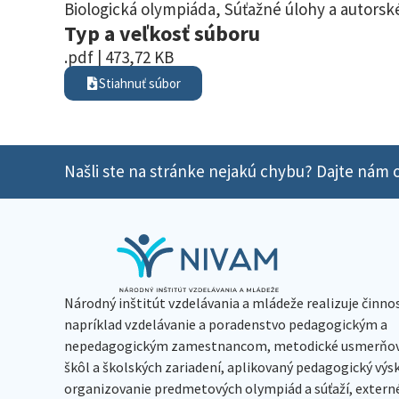
Biologická olympiáda
,
Súťažné úlohy a autorské
Typ a veľkosť súboru
.pdf | 473,72 KB
Stiahnuť súbor
Našli ste na stránke nejakú chybu? Dajte nám o
Národný inštitút vzdelávania a mládeže realizuje činno
napríklad vzdelávanie a poradenstvo pedagogickým a
nepedagogickým zamestnancom, metodické usmerňov
škôl a školských zariadení, aplikovaný pedagogický vý
organizovanie predmetových olympiád a súťaží, extern