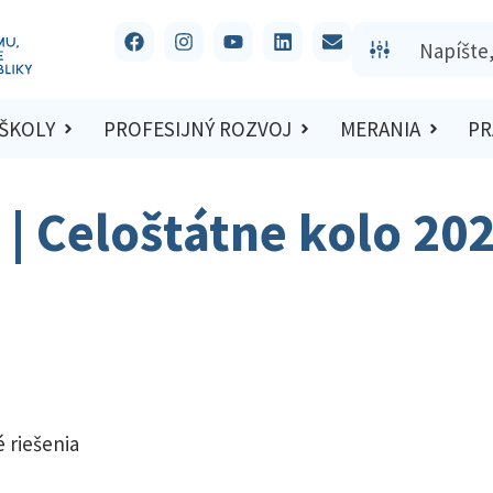
 ŠKOLY
PROFESIJNÝ ROZVOJ
MERANIA
PR
t | Celoštátne kolo 20
 riešenia