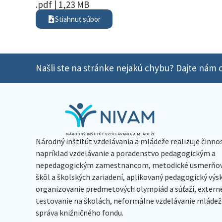
.pdf | 1,23 MB
Stiahnuť súbor
Našli ste na stránke nejakú chybu? Dajte nám o
Národný inštitút vzdelávania a mládeže realizuje činno
napríklad vzdelávanie a poradenstvo pedagogickým a
nepedagogickým zamestnancom, metodické usmerňov
škôl a školských zariadení, aplikovaný pedagogický vý
organizovanie predmetových olympiád a súťaží, extern
testovanie na školách, neformálne vzdelávanie mládeže
správa knižničného fondu.