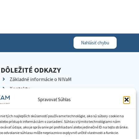
Nahlásiť chybu
DÔLEŽITÉ ODKAZY
Základné informácie o NIVaM
Kontakty
Kariéra
Spravovať Súhlas
Kde nás nájdete
Pracoviská NIVaM
nie tých najlepších skúseností používame technológie, ako sú súbory cookie na
alebo prístup k informáciám o zariadení. Súhlas s týmito technológiami nám
Dokumenty inštitúcie
vávať údaje, ako je správanie pri prehliadaní alebo jedinečné ID na tejto stránke.
o odvolanie súhlasu môže nepriaznivo ovplyvniť určité vlastnosti a funkcie.
Knižnica