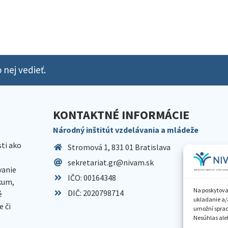
 nej vedieť.
KONTAKTNÉ INFORMÁCIE
Národný inštitút vzdelávania a mládeže
sti ako
Stromová 1, 831 01 Bratislava
sekretariat.gr@nivam.sk
anie
IČO: 00164348
skum,
Na poskytova
DIČ: 2020798714
é
ukladanie a/
 či
umožní spraco
Nesúhlas aleb