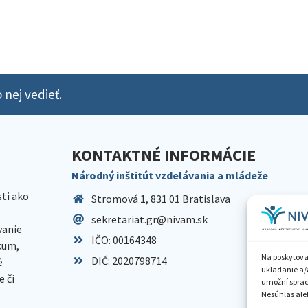
 nej vedieť.
KONTAKTNÉ INFORMÁCIE
Národný inštitút vzdelávania a mládeže
sti ako
Stromová 1, 831 01 Bratislava
sekretariat.gr@nivam.sk
anie
IČO: 00164348
skum,
Na poskytova
DIČ: 2020798714
é
ukladanie a/
 či
umožní spraco
Nesúhlas aleb