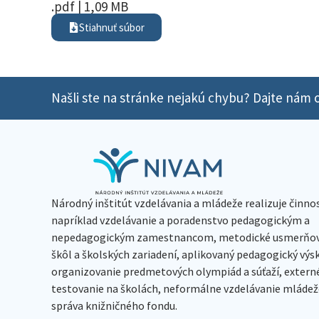
.pdf | 1,09 MB
Stiahnuť súbor
Našli ste na stránke nejakú chybu? Dajte nám o
Národný inštitút vzdelávania a mládeže realizuje činno
napríklad vzdelávanie a poradenstvo pedagogickým a
nepedagogickým zamestnancom, metodické usmerňov
škôl a školských zariadení, aplikovaný pedagogický vý
organizovanie predmetových olympiád a súťaží, extern
testovanie na školách, neformálne vzdelávanie mládeže
správa knižničného fondu.