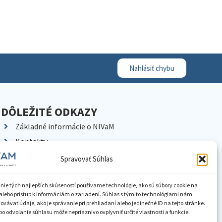
Nahlásiť chybu
DÔLEŽITÉ ODKAZY
Základné informácie o NIVaM
Kontakty
Kariéra
Spravovať Súhlas
Kde nás nájdete
Pracoviská NIVaM
nie tých najlepších skúseností používame technológie, ako sú súbory cookie na
alebo prístup k informáciám o zariadení. Súhlas s týmito technológiami nám
Dokumenty inštitúcie
vávať údaje, ako je správanie pri prehliadaní alebo jedinečné ID na tejto stránke.
o odvolanie súhlasu môže nepriaznivo ovplyvniť určité vlastnosti a funkcie.
Knižnica