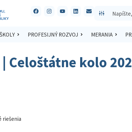
 ŠKOLY
PROFESIJNÝ ROZVOJ
MERANIA
PR
t | Celoštátne kolo 20
 riešenia