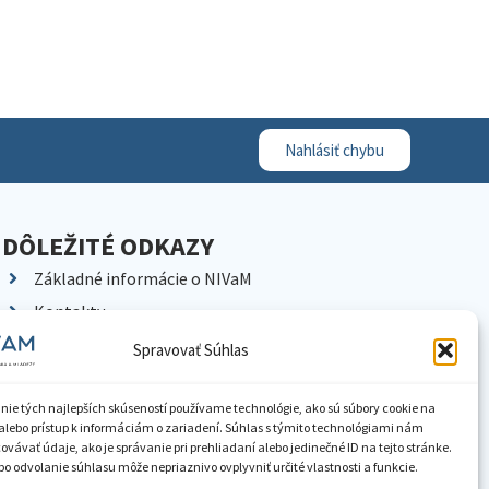
Nahlásiť chybu
DÔLEŽITÉ ODKAZY
Základné informácie o NIVaM
Kontakty
Kariéra
Spravovať Súhlas
Kde nás nájdete
Pracoviská NIVaM
nie tých najlepších skúseností používame technológie, ako sú súbory cookie na
alebo prístup k informáciám o zariadení. Súhlas s týmito technológiami nám
Dokumenty inštitúcie
vávať údaje, ako je správanie pri prehliadaní alebo jedinečné ID na tejto stránke.
o odvolanie súhlasu môže nepriaznivo ovplyvniť určité vlastnosti a funkcie.
Knižnica