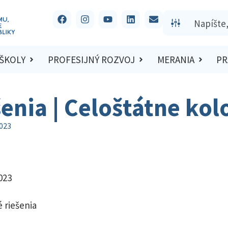
 ŠKOLY
PROFESIJNÝ ROZVOJ
MERANIA
PR
šenia | Celoštátne ko
2023
023
 riešenia