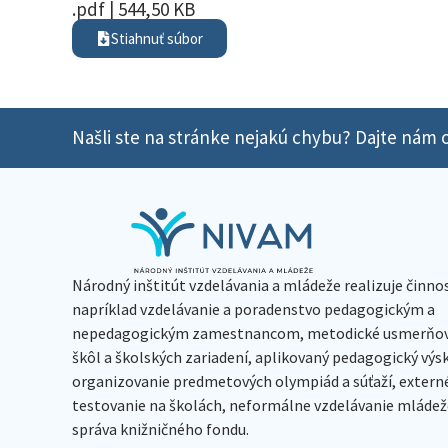
.pdf | 544,50 KB
Stiahnuť súbor
Našli ste na stránke nejakú chybu? Dajte nám o
Národný inštitút vzdelávania a mládeže realizuje činno
napríklad vzdelávanie a poradenstvo pedagogickým a
nepedagogickým zamestnancom, metodické usmerňov
škôl a školských zariadení, aplikovaný pedagogický vý
organizovanie predmetových olympiád a súťaží, extern
testovanie na školách, neformálne vzdelávanie mládeže
správa knižničného fondu.