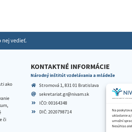
 nej vedieť.
KONTAKTNÉ INFORMÁCIE
Národný inštitút vzdelávania a mládeže
sti ako
Stromová 1, 831 01 Bratislava
sekretariat.gr@nivam.sk
anie
IČO: 00164348
skum,
Na poskytova
DIČ: 2020798714
é
ukladanie a/
 či
umožní spraco
Nesúhlas aleb