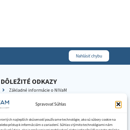
Nahlásiť chybu
DÔLEŽITÉ ODKAZY
Základné informácie o NIVaM
Kontakty
Spravovať Súhlas
Kariéra
Kde nás nájdete
nie tých najlepších skúseností používame technológie, ako sú súbory cookie na
Pracoviská NIVaM
alebo prístup k informáciám o zariadení. Súhlas s týmito technológiami nám
vávať údaje, ako je správanie pri prehliadaní alebo jedinečné ID na tejto stránke.