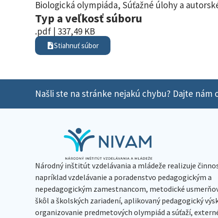
Biologická olympiáda
,
Súťažné úlohy a autorské
Typ a veľkosť súboru
.pdf | 337,49 KB
Stiahnuť súbor
Našli ste na stránke nejakú chybu? Dajte nám o
Národný inštitút vzdelávania a mládeže realizuje činno
napríklad vzdelávanie a poradenstvo pedagogickým a
nepedagogickým zamestnancom, metodické usmerňov
škôl a školských zariadení, aplikovaný pedagogický vý
organizovanie predmetových olympiád a súťaží, extern