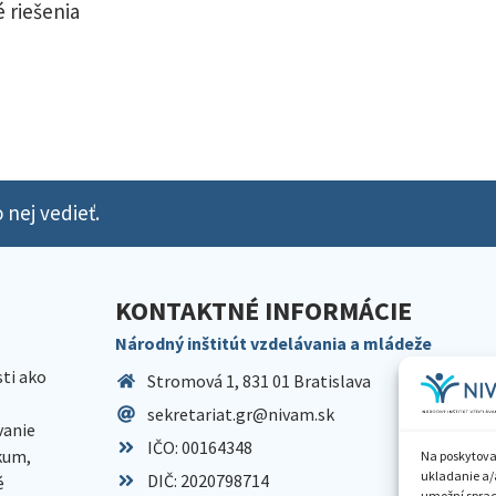
 riešenia
 nej vedieť.
KONTAKTNÉ INFORMÁCIE
Národný inštitút vzdelávania a mládeže
sti ako
Stromová 1, 831 01 Bratislava
sekretariat.gr@nivam.sk
anie
IČO: 00164348
skum,
Na poskytova
ukladanie a/
DIČ: 2020798714
é
umožní spraco