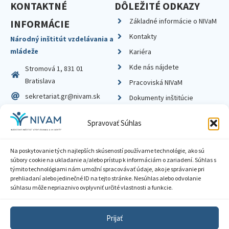
KONTAKTNÉ
DÔLEŽITÉ ODKAZY
Základné informácie o NIVaM
INFORMÁCIE
Kontakty
Národný inštitút vzdelávania a
mládeže
Kariéra
Kde nás nájdete
Stromová 1, 831 01
Bratislava
Pracoviská NIVaM
sekretariat.gr@nivam.sk
Dokumenty inštitúcie
IČO: 00164348
Knižnica
Spravovať Súhlas
DIČ: 2020798714
Na poskytovanie tých najlepších skúseností používame technológie, ako sú
súbory cookie na ukladanie a/alebo prístup k informáciám o zariadení. Súhlas s
týmito technológiami nám umožní spracovávať údaje, ako je správanie pri
prehliadaní alebo jedinečné ID na tejto stránke. Nesúhlas alebo odvolanie
Zásady ochrany súkromia
súhlasu môže nepriaznivo ovplyvniť určité vlastnosti a funkcie.
Vyhlásenie o prístupnosti
Prijať
Sprístupnenie informácií