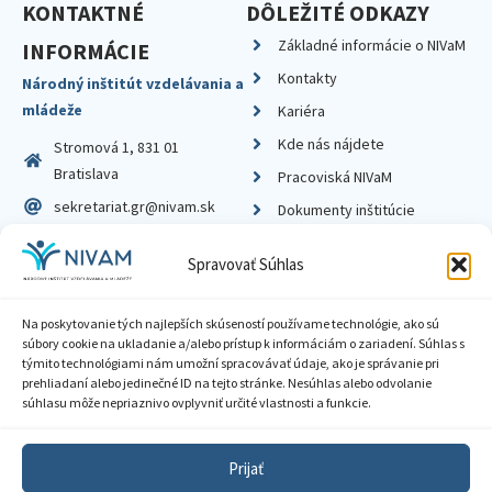
KONTAKTNÉ
DÔLEŽITÉ ODKAZY
Základné informácie o NIVaM
INFORMÁCIE
Kontakty
Národný inštitút vzdelávania a
mládeže
Kariéra
Kde nás nájdete
Stromová 1, 831 01
Bratislava
Pracoviská NIVaM
sekretariat.gr@nivam.sk
Dokumenty inštitúcie
IČO: 00164348
Knižnica
Spravovať Súhlas
DIČ: 2020798714
Na poskytovanie tých najlepších skúseností používame technológie, ako sú
súbory cookie na ukladanie a/alebo prístup k informáciám o zariadení. Súhlas s
týmito technológiami nám umožní spracovávať údaje, ako je správanie pri
prehliadaní alebo jedinečné ID na tejto stránke. Nesúhlas alebo odvolanie
Zásady ochrany súkromia
súhlasu môže nepriaznivo ovplyvniť určité vlastnosti a funkcie.
Vyhlásenie o prístupnosti
Prijať
Sprístupnenie informácií