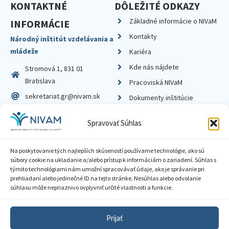
KONTAKTNÉ
DÔLEŽITÉ ODKAZY
Základné informácie o NIVaM
INFORMÁCIE
Kontakty
Národný inštitút vzdelávania a
mládeže
Kariéra
Kde nás nájdete
Stromová 1, 831 01
Bratislava
Pracoviská NIVaM
sekretariat.gr@nivam.sk
Dokumenty inštitúcie
IČO: 00164348
Knižnica
Spravovať Súhlas
DIČ: 2020798714
Na poskytovanie tých najlepších skúseností používame technológie, ako sú
súbory cookie na ukladanie a/alebo prístup k informáciám o zariadení. Súhlas s
týmito technológiami nám umožní spracovávať údaje, ako je správanie pri
prehliadaní alebo jedinečné ID na tejto stránke. Nesúhlas alebo odvolanie
Zásady ochrany súkromia
súhlasu môže nepriaznivo ovplyvniť určité vlastnosti a funkcie.
Vyhlásenie o prístupnosti
Prijať
Sprístupnenie informácií