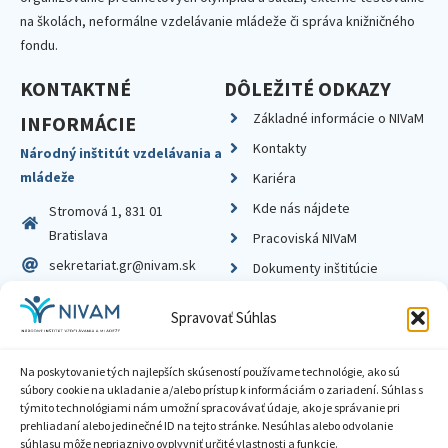
na školách, neformálne vzdelávanie mládeže či správa knižničného
fondu.
KONTAKTNÉ
DÔLEŽITÉ ODKAZY
Základné informácie o NIVaM
INFORMÁCIE
Kontakty
Národný inštitút vzdelávania a
mládeže
Kariéra
Kde nás nájdete
Stromová 1, 831 01
Bratislava
Pracoviská NIVaM
sekretariat.gr@nivam.sk
Dokumenty inštitúcie
IČO: 00164348
Knižnica
Spravovať Súhlas
DIČ: 2020798714
Na poskytovanie tých najlepších skúseností používame technológie, ako sú
súbory cookie na ukladanie a/alebo prístup k informáciám o zariadení. Súhlas s
týmito technológiami nám umožní spracovávať údaje, ako je správanie pri
prehliadaní alebo jedinečné ID na tejto stránke. Nesúhlas alebo odvolanie
Zásady ochrany súkromia
súhlasu môže nepriaznivo ovplyvniť určité vlastnosti a funkcie.