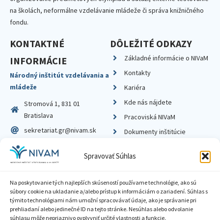
na školách, neformálne vzdelávanie mládeže či správa knižničného
fondu.
KONTAKTNÉ
DÔLEŽITÉ ODKAZY
Základné informácie o NIVaM
INFORMÁCIE
Kontakty
Národný inštitút vzdelávania a
mládeže
Kariéra
Kde nás nájdete
Stromová 1, 831 01
Bratislava
Pracoviská NIVaM
sekretariat.gr@nivam.sk
Dokumenty inštitúcie
IČO: 00164348
Knižnica
Spravovať Súhlas
DIČ: 2020798714
Na poskytovanie tých najlepších skúseností používame technológie, ako sú
súbory cookie na ukladanie a/alebo prístup k informáciám o zariadení. Súhlas s
týmito technológiami nám umožní spracovávať údaje, ako je správanie pri
prehliadaní alebo jedinečné ID na tejto stránke. Nesúhlas alebo odvolanie
Zásady ochrany súkromia
súhlasu môže nepriaznivo ovplyvniť určité vlastnosti a funkcie.