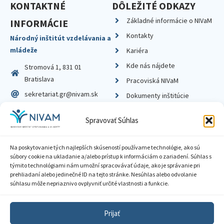
KONTAKTNÉ
DÔLEŽITÉ ODKAZY
Základné informácie o NIVaM
INFORMÁCIE
Kontakty
Národný inštitút vzdelávania a
mládeže
Kariéra
Kde nás nájdete
Stromová 1, 831 01
Bratislava
Pracoviská NIVaM
sekretariat.gr@nivam.sk
Dokumenty inštitúcie
IČO: 00164348
Knižnica
Spravovať Súhlas
DIČ: 2020798714
Na poskytovanie tých najlepších skúseností používame technológie, ako sú
súbory cookie na ukladanie a/alebo prístup k informáciám o zariadení. Súhlas s
týmito technológiami nám umožní spracovávať údaje, ako je správanie pri
prehliadaní alebo jedinečné ID na tejto stránke. Nesúhlas alebo odvolanie
Zásady ochrany súkromia
súhlasu môže nepriaznivo ovplyvniť určité vlastnosti a funkcie.
Vyhlásenie o prístupnosti
Prijať
Sprístupnenie informácií