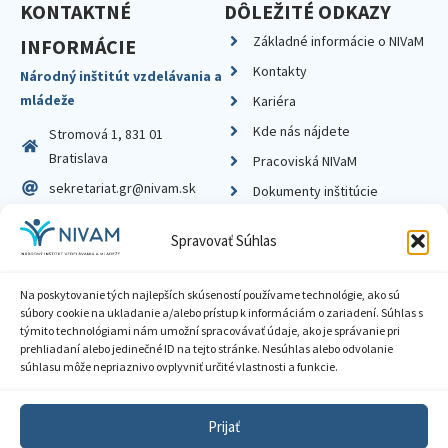
KONTAKTNÉ
DÔLEŽITÉ ODKAZY
Základné informácie o NIVaM
INFORMÁCIE
Kontakty
Národný inštitút vzdelávania a
mládeže
Kariéra
Kde nás nájdete
Stromová 1, 831 01
Bratislava
Pracoviská NIVaM
sekretariat.gr@nivam.sk
Dokumenty inštitúcie
IČO: 00164348
Knižnica
Spravovať Súhlas
DIČ: 2020798714
Na poskytovanie tých najlepších skúseností používame technológie, ako sú
súbory cookie na ukladanie a/alebo prístup k informáciám o zariadení. Súhlas s
týmito technológiami nám umožní spracovávať údaje, ako je správanie pri
prehliadaní alebo jedinečné ID na tejto stránke. Nesúhlas alebo odvolanie
Zásady ochrany súkromia
súhlasu môže nepriaznivo ovplyvniť určité vlastnosti a funkcie.
Vyhlásenie o prístupnosti
Prijať
Sprístupnenie informácií