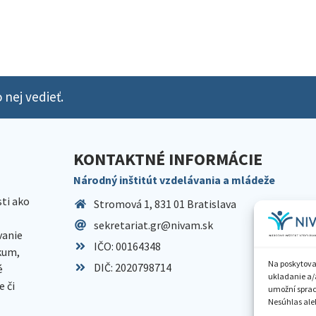
 nej vedieť.
KONTAKTNÉ INFORMÁCIE
Národný inštitút vzdelávania a mládeže
sti ako
Stromová 1, 831 01 Bratislava
sekretariat.gr@nivam.sk
anie
IČO: 00164348
skum,
Na poskytova
DIČ: 2020798714
é
ukladanie a/
 či
umožní spraco
Nesúhlas aleb