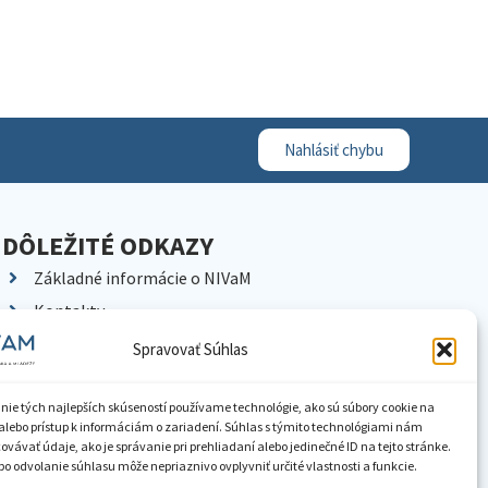
Nahlásiť chybu
DÔLEŽITÉ ODKAZY
Základné informácie o NIVaM
Kontakty
Kariéra
Spravovať Súhlas
Kde nás nájdete
Pracoviská NIVaM
nie tých najlepších skúseností používame technológie, ako sú súbory cookie na
alebo prístup k informáciám o zariadení. Súhlas s týmito technológiami nám
Dokumenty inštitúcie
vávať údaje, ako je správanie pri prehliadaní alebo jedinečné ID na tejto stránke.
o odvolanie súhlasu môže nepriaznivo ovplyvniť určité vlastnosti a funkcie.
Knižnica