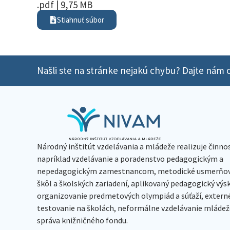
.pdf | 9,75 MB
Stiahnuť súbor
Našli ste na stránke nejakú chybu? Dajte nám o
Národný inštitút vzdelávania a mládeže realizuje činno
napríklad vzdelávanie a poradenstvo pedagogickým a
nepedagogickým zamestnancom, metodické usmerňov
škôl a školských zariadení, aplikovaný pedagogický vý
organizovanie predmetových olympiád a súťaží, extern
testovanie na školách, neformálne vzdelávanie mládeže
správa knižničného fondu.