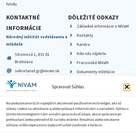
fondu.
KONTAKTNÉ
DÔLEŽITÉ ODKAZY
Základné informácie o NIVaM
INFORMÁCIE
Kontakty
Národný inštitút vzdelávania a
mládeže
Kariéra
Kde nás nájdete
Stromová 1, 831 01
Bratislava
Pracoviská NIVaM
sekretariat.gr@nivam.sk
Dokumenty inštitúcie
IČO: 00164348
Knižnica
Spravovať Súhlas
DIČ: 2020798714
Na poskytovanie tých najlepších skúseností používame technológie, ako sú
súbory cookie na ukladanie a/alebo prístup k informáciám o zariadení. Súhlas s
týmito technológiami nám umožní spracovávať údaje, ako je správanie pri
prehliadaní alebo jedinečné ID na tejto stránke. Nesúhlas alebo odvolanie
Zásady ochrany súkromia
súhlasu môže nepriaznivo ovplyvniť určité vlastnosti a funkcie.
Vyhlásenie o prístupnosti