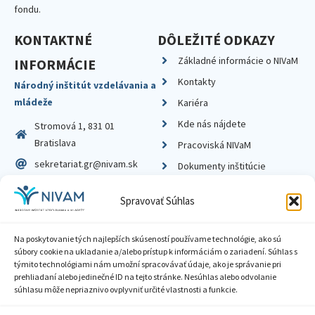
fondu.
KONTAKTNÉ
DÔLEŽITÉ ODKAZY
Základné informácie o NIVaM
INFORMÁCIE
Kontakty
Národný inštitút vzdelávania a
mládeže
Kariéra
Kde nás nájdete
Stromová 1, 831 01
Bratislava
Pracoviská NIVaM
sekretariat.gr@nivam.sk
Dokumenty inštitúcie
IČO: 00164348
Knižnica
Spravovať Súhlas
DIČ: 2020798714
Na poskytovanie tých najlepších skúseností používame technológie, ako sú
súbory cookie na ukladanie a/alebo prístup k informáciám o zariadení. Súhlas s
týmito technológiami nám umožní spracovávať údaje, ako je správanie pri
prehliadaní alebo jedinečné ID na tejto stránke. Nesúhlas alebo odvolanie
Zásady ochrany súkromia
súhlasu môže nepriaznivo ovplyvniť určité vlastnosti a funkcie.
Vyhlásenie o prístupnosti