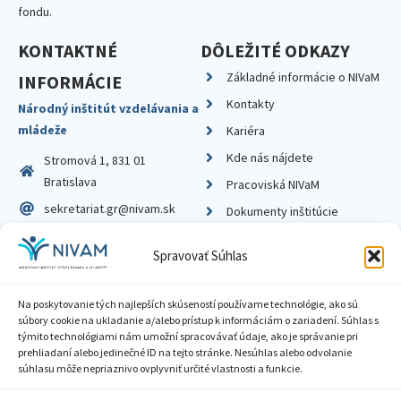
fondu.
KONTAKTNÉ
DÔLEŽITÉ ODKAZY
Základné informácie o NIVaM
INFORMÁCIE
Kontakty
Národný inštitút vzdelávania a
mládeže
Kariéra
Kde nás nájdete
Stromová 1, 831 01
Bratislava
Pracoviská NIVaM
sekretariat.gr@nivam.sk
Dokumenty inštitúcie
IČO: 00164348
Knižnica
Spravovať Súhlas
DIČ: 2020798714
Na poskytovanie tých najlepších skúseností používame technológie, ako sú
súbory cookie na ukladanie a/alebo prístup k informáciám o zariadení. Súhlas s
týmito technológiami nám umožní spracovávať údaje, ako je správanie pri
prehliadaní alebo jedinečné ID na tejto stránke. Nesúhlas alebo odvolanie
Zásady ochrany súkromia
súhlasu môže nepriaznivo ovplyvniť určité vlastnosti a funkcie.
Vyhlásenie o prístupnosti