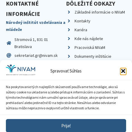
KONTAKTNÉ
DÔLEŽITÉ ODKAZY
Základné informácie o NIVaM
INFORMÁCIE
Kontakty
Národný inštitút vzdelávania a
mládeže
Kariéra
Kde nás nájdete
Stromová 1, 831 01
Bratislava
Pracoviská NIVaM
sekretariat.gr@nivam.sk
Dokumenty inštitúcie
IČO: 00164348
Knižnica
Spravovať Súhlas
DIČ: 2020798714
Na poskytovanie tých najlepších skúseností používame technológie, ako sú
súbory cookie na ukladanie a/alebo prístup k informáciám o zariadení. Súhlas s
týmito technológiami nám umožní spracovávať údaje, ako je správanie pri
prehliadaní alebo jedinečné ID na tejto stránke. Nesúhlas alebo odvolanie
Zásady ochrany súkromia
súhlasu môže nepriaznivo ovplyvniť určité vlastnosti a funkcie.
Vyhlásenie o prístupnosti
Prijať
Sprístupnenie informácií