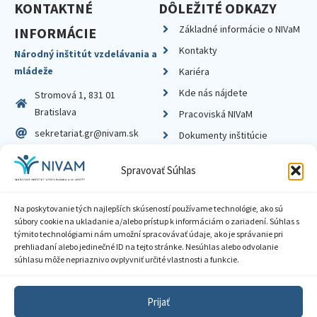
KONTAKTNÉ
DÔLEŽITÉ ODKAZY
Základné informácie o NIVaM
INFORMÁCIE
Kontakty
Národný inštitút vzdelávania a
mládeže
Kariéra
Kde nás nájdete
Stromová 1, 831 01
Bratislava
Pracoviská NIVaM
sekretariat.gr@nivam.sk
Dokumenty inštitúcie
IČO: 00164348
Knižnica
Spravovať Súhlas
DIČ: 2020798714
Na poskytovanie tých najlepších skúseností používame technológie, ako sú
súbory cookie na ukladanie a/alebo prístup k informáciám o zariadení. Súhlas s
týmito technológiami nám umožní spracovávať údaje, ako je správanie pri
prehliadaní alebo jedinečné ID na tejto stránke. Nesúhlas alebo odvolanie
Zásady ochrany súkromia
súhlasu môže nepriaznivo ovplyvniť určité vlastnosti a funkcie.
Vyhlásenie o prístupnosti
Prijať
Sprístupnenie informácií