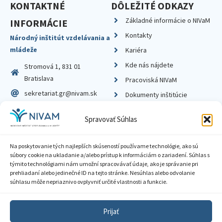
KONTAKTNÉ
DÔLEŽITÉ ODKAZY
Základné informácie o NIVaM
INFORMÁCIE
Kontakty
Národný inštitút vzdelávania a
mládeže
Kariéra
Kde nás nájdete
Stromová 1, 831 01
Bratislava
Pracoviská NIVaM
sekretariat.gr@nivam.sk
Dokumenty inštitúcie
IČO: 00164348
Knižnica
Spravovať Súhlas
DIČ: 2020798714
Na poskytovanie tých najlepších skúseností používame technológie, ako sú
súbory cookie na ukladanie a/alebo prístup k informáciám o zariadení. Súhlas s
týmito technológiami nám umožní spracovávať údaje, ako je správanie pri
prehliadaní alebo jedinečné ID na tejto stránke. Nesúhlas alebo odvolanie
Zásady ochrany súkromia
súhlasu môže nepriaznivo ovplyvniť určité vlastnosti a funkcie.
Vyhlásenie o prístupnosti
Prijať
Sprístupnenie informácií