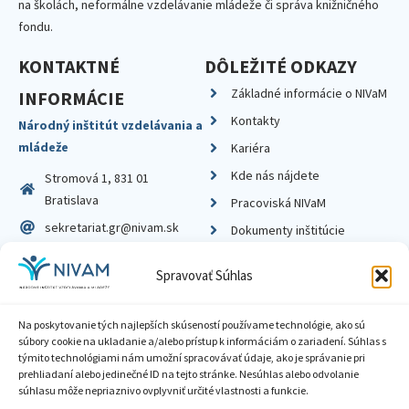
na školách, neformálne vzdelávanie mládeže či správa knižničného
fondu.
KONTAKTNÉ
DÔLEŽITÉ ODKAZY
Základné informácie o NIVaM
INFORMÁCIE
Kontakty
Národný inštitút vzdelávania a
mládeže
Kariéra
Kde nás nájdete
Stromová 1, 831 01
Bratislava
Pracoviská NIVaM
sekretariat.gr@nivam.sk
Dokumenty inštitúcie
IČO: 00164348
Knižnica
Spravovať Súhlas
DIČ: 2020798714
Na poskytovanie tých najlepších skúseností používame technológie, ako sú
súbory cookie na ukladanie a/alebo prístup k informáciám o zariadení. Súhlas s
týmito technológiami nám umožní spracovávať údaje, ako je správanie pri
prehliadaní alebo jedinečné ID na tejto stránke. Nesúhlas alebo odvolanie
Zásady ochrany súkromia
súhlasu môže nepriaznivo ovplyvniť určité vlastnosti a funkcie.