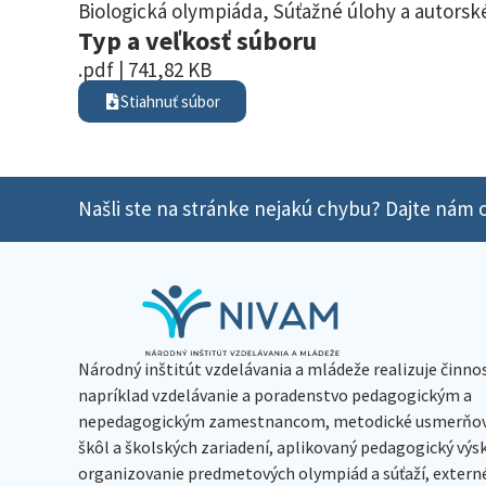
Biologická olympiáda
,
Súťažné úlohy a autorské
Typ a veľkosť súboru
.pdf | 741,82 KB
Stiahnuť súbor
Našli ste na stránke nejakú chybu? Dajte nám o
Národný inštitút vzdelávania a mládeže realizuje činno
napríklad vzdelávanie a poradenstvo pedagogickým a
nepedagogickým zamestnancom, metodické usmerňov
škôl a školských zariadení, aplikovaný pedagogický vý
organizovanie predmetových olympiád a súťaží, extern