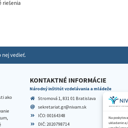
 riešenia
 nej vedieť.
KONTAKTNÉ INFORMÁCIE
Národný inštitút vzdelávania a mládeže
sti ako
Stromová 1, 831 01 Bratislava
sekretariat.gr@nivam.sk
anie
IČO: 00164348
skum,
Na poskytova
ukladanie a/
DIČ: 2020798714
é
umožní spraco