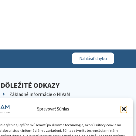
Nahlásiť chybu
DÔLEŽITÉ ODKAZY
Základné informácie o NIVaM
Kontakty
Spravovať Súhlas
Kariéra
Kde nás nájdete
nie tých najlepších skúseností používame technológie, ako sú súbory cookie na
Pracoviská NIVaM
alebo prístup k informáciám o zariadení. Súhlas s týmito technológiami nám
vávať údaje, ako je správanie pri prehliadaní alebo jedinečné ID na tejto stránke.