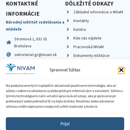
KONTAKTNÉ
DÔLEŽITÉ ODKAZY
Základné informácie o NIVaM
INFORMÁCIE
Kontakty
Národný inštitút vzdelávania a
mládeže
Kariéra
Kde nás nájdete
Stromová 1, 831 01
Bratislava
Pracoviská NIVaM
sekretariat.gr@nivam.sk
Dokumenty inštitúcie
IČO: 00164348
Knižnica
Spravovať Súhlas
DIČ: 2020798714
Na poskytovanie tých najlepších skúseností používame technológie, ako sú
súbory cookie na ukladanie a/alebo prístup k informáciám o zariadení. Súhlas s
týmito technológiami nám umožní spracovávať údaje, ako je správanie pri
prehliadaní alebo jedinečné ID na tejto stránke. Nesúhlas alebo odvolanie
Zásady ochrany súkromia
súhlasu môže nepriaznivo ovplyvniť určité vlastnosti a funkcie.
Vyhlásenie o prístupnosti
Prijať
Sprístupnenie informácií