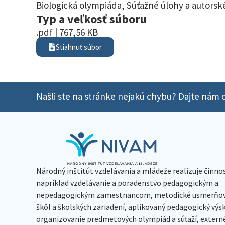
Biologická olympiáda
,
Súťažné úlohy a autorské
Typ a veľkosť súboru
.pdf | 767,56 KB
Stiahnuť súbor
Našli ste na stránke nejakú chybu? Dajte nám o
Národný inštitút vzdelávania a mládeže realizuje činno
napríklad vzdelávanie a poradenstvo pedagogickým a
nepedagogickým zamestnancom, metodické usmerňov
škôl a školských zariadení, aplikovaný pedagogický vý
organizovanie predmetových olympiád a súťaží, extern