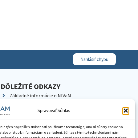
Nahlásiť chybu
DÔLEŽITÉ ODKAZY
Základné informácie o NIVaM
Kontakty
Spravovať Súhlas
Kariéra
Kde nás nájdete
nie tých najlepších skúseností používame technológie, ako sú súbory cookie na
Pracoviská NIVaM
alebo prístup k informáciám o zariadení. Súhlas s týmito technológiami nám
vávať údaje, ako je správanie pri prehliadaní alebo jedinečné ID na tejto stránke.