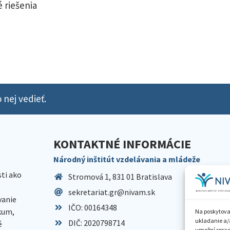
 riešenia
 nej vedieť.
KONTAKTNÉ INFORMÁCIE
Národný inštitút vzdelávania a mládeže
sti ako
Stromová 1, 831 01 Bratislava
sekretariat.gr@nivam.sk
anie
IČO: 00164348
skum,
Na poskytova
ukladanie a/
DIČ: 2020798714
é
umožní spraco