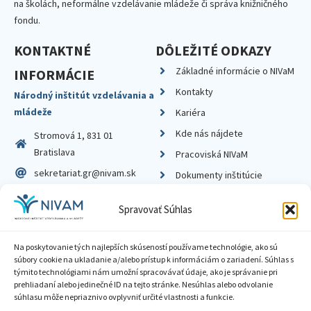
na školách, neformálne vzdelávanie mládeže či správa knižničného
fondu.
KONTAKTNÉ
DÔLEŽITÉ ODKAZY
Základné informácie o NIVaM
INFORMÁCIE
Kontakty
Národný inštitút vzdelávania a
mládeže
Kariéra
Kde nás nájdete
Stromová 1, 831 01
Bratislava
Pracoviská NIVaM
sekretariat.gr@nivam.sk
Dokumenty inštitúcie
IČO: 00164348
Knižnica
Spravovať Súhlas
DIČ: 2020798714
Na poskytovanie tých najlepších skúseností používame technológie, ako sú
súbory cookie na ukladanie a/alebo prístup k informáciám o zariadení. Súhlas s
týmito technológiami nám umožní spracovávať údaje, ako je správanie pri
prehliadaní alebo jedinečné ID na tejto stránke. Nesúhlas alebo odvolanie
Zásady ochrany súkromia
súhlasu môže nepriaznivo ovplyvniť určité vlastnosti a funkcie.