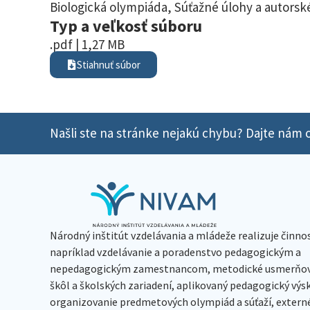
Biologická olympiáda
,
Súťažné úlohy a autorské
Typ a veľkosť súboru
.pdf | 1,27 MB
Stiahnuť súbor
Našli ste na stránke nejakú chybu? Dajte nám o
Národný inštitút vzdelávania a mládeže realizuje činno
napríklad vzdelávanie a poradenstvo pedagogickým a
nepedagogickým zamestnancom, metodické usmerňov
škôl a školských zariadení, aplikovaný pedagogický vý
organizovanie predmetových olympiád a súťaží, extern