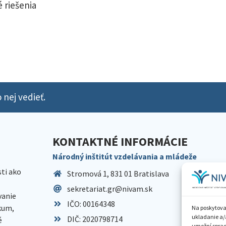
 riešenia
 nej vedieť.
KONTAKTNÉ INFORMÁCIE
Národný inštitút vzdelávania a mládeže
sti ako
Stromová 1, 831 01 Bratislava
sekretariat.gr@nivam.sk
anie
IČO: 00164348
skum,
Na poskytova
ukladanie a/
DIČ: 2020798714
é
umožní spraco