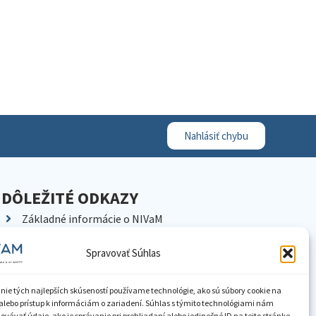
Nahlásiť chybu
DÔLEŽITÉ ODKAZY
Základné informácie o NIVaM
Kontakty
Spravovať Súhlas
Kariéra
Kde nás nájdete
nie tých najlepších skúseností používame technológie, ako sú súbory cookie na
Pracoviská NIVaM
alebo prístup k informáciám o zariadení. Súhlas s týmito technológiami nám
vávať údaje, ako je správanie pri prehliadaní alebo jedinečné ID na tejto stránke.