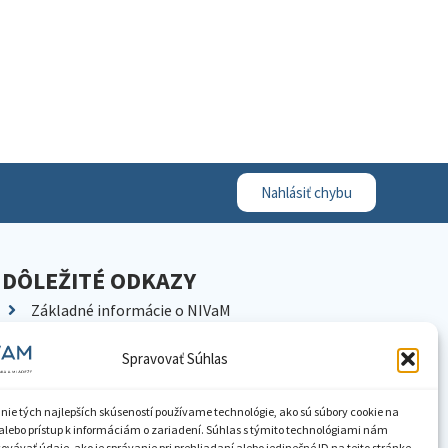
Nahlásiť chybu
DÔLEŽITÉ ODKAZY
Základné informácie o NIVaM
Kontakty
Spravovať Súhlas
Kariéra
Kde nás nájdete
nie tých najlepších skúseností používame technológie, ako sú súbory cookie na
Pracoviská NIVaM
alebo prístup k informáciám o zariadení. Súhlas s týmito technológiami nám
vávať údaje, ako je správanie pri prehliadaní alebo jedinečné ID na tejto stránke.