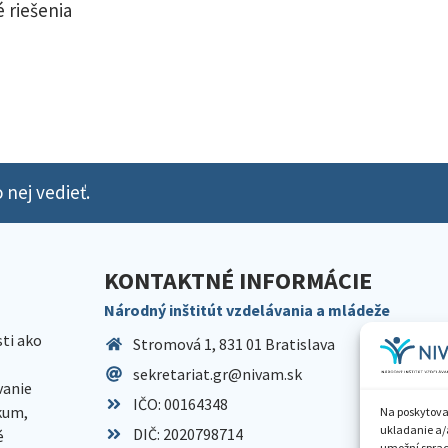
 riešenia
 nej vedieť.
KONTAKTNÉ INFORMÁCIE
Národný inštitút vzdelávania a mládeže
sti ako
Stromová 1, 831 01 Bratislava
sekretariat.gr@nivam.sk
anie
IČO: 00164348
skum,
Na poskytova
ukladanie a/
DIČ: 2020798714
é
umožní spraco