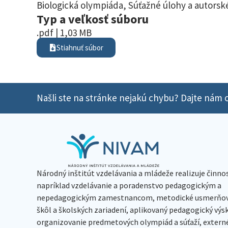
Biologická olympiáda
,
Súťažné úlohy a autorské
Typ a veľkosť súboru
.pdf | 1,03 MB
Stiahnuť súbor
Našli ste na stránke nejakú chybu? Dajte nám o
Národný inštitút vzdelávania a mládeže realizuje činno
napríklad vzdelávanie a poradenstvo pedagogickým a
nepedagogickým zamestnancom, metodické usmerňov
škôl a školských zariadení, aplikovaný pedagogický vý
organizovanie predmetových olympiád a súťaží, extern